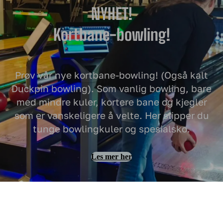
NYHET!
Kortbane-bowling!
Prøv vår nye kortbane-bowling! (Også kalt
Duckpin bowling). Som vanlig bowling, bare
med mindre kuler, kortere bane og kjegler
som er vanskeligere å velte. Her slipper du
tunge bowlingkuler og spesialsko.
Les mer her